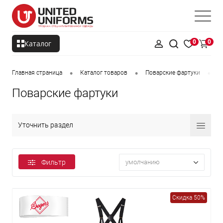
0
0
Каталог
•
•
•
Главная страница
Каталог товаров
Поварские фартуки
П
Поварские фартуки
Уточнить раздел
Фильтр
умолчанию
Скидка 50%