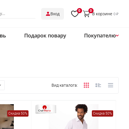
0
0
В корзине
Вход
0 ₽
вь
Подарок повару
Покупателю
О нас
Магазины
Обмен и возврат
Оплата
Вид каталога:
Доставка
Контакты
Одеть ресторан
Скидка 50%
Скидка 50%