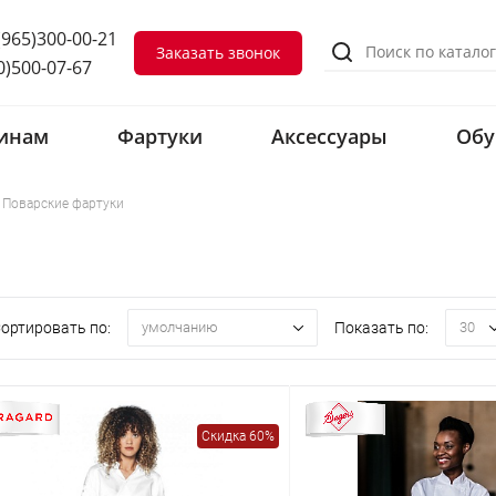
(965)300-00-21
Заказать звонок
0)500-07-67
инам
Фартуки
Аксессуары
Обу
Поварские фартуки
ортировать по:
Показать по:
умолчанию
30
Скидка 60%