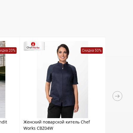
идка 20%
Скидка 50%
ndit
Женский поварской китель Chef
Женский по
Works CBZ04W
Works CBS