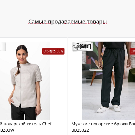
Самые продаваемые товары
Скидка 50%
Ск
й поварской китель Chef
Мужские поварские брюки Ba
CBZ03W
BB25022