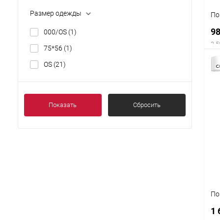
Размер одежды
По
9
000/OS
(1)
3 5
75*56
(1)
OS
(21)
Показать
Сбросить
По
1 