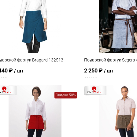
варской фартук Bragard 132513
Поварской фартук Segers 
440 ₽
2 250 ₽
/ шт
/ шт
00 ₽
4 500 ₽
Скидка 50%