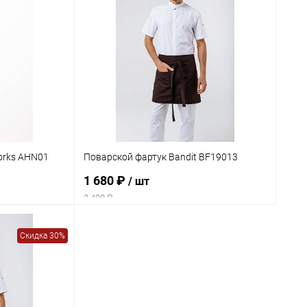
orks AHN01
Поварской фартук Bandit BF19013
1 680 ₽
/ шт
2 400 ₽
Скидка 30%