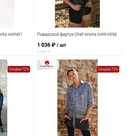
orks AWN01
Поварской фартук Chef Works AWKV056
1 036 ₽
/ шт
3 700 ₽
Скидка 72%
Скидка 72%