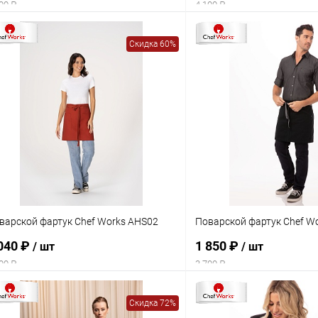
00 ₽
4 100 ₽
Скидка 60%
варской фартук Chef Works AHS02
Поварской фартук Chef W
040 ₽
1 850 ₽
/ шт
/ шт
00 ₽
3 700 ₽
Скидка 72%