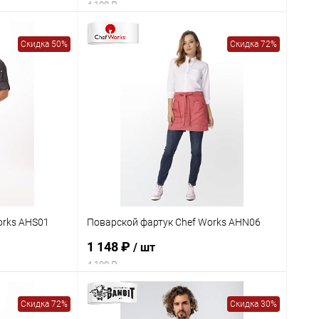
4 100 ₽
Скидка 50%
Скидка 72%
orks AHS01
Поварской фартук Chef Works AHN06
1 148 ₽
/ шт
4 100 ₽
Скидка 72%
Скидка 30%