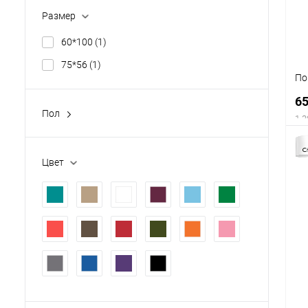
Размер
60*100
(1)
75*56
(1)
По
6
Пол
1 3
жен.
(2)
унисекс
(21)
Цвет