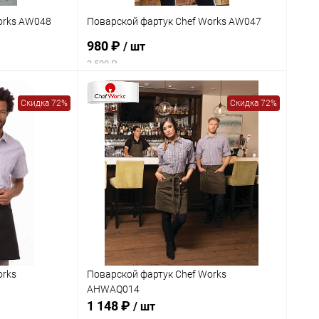
orks AW048
Поварской фартук Chef Works AW047
980 ₽
/ шт
3 500 ₽
Скидка 72%
Скидка 72%
orks
Поварской фартук Chef Works
AHWAQ014
1 148 ₽
/ шт