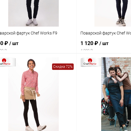
варской фартук Chef Works F9
Поварской фартук Chef W
50 ₽
1 120 ₽
/ шт
/ шт
00 ₽
4 000 ₽
Скидка 72%