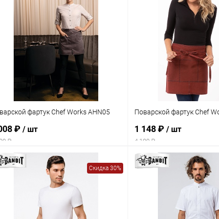
варской фартук Chef Works AHN05
Поварской фартук Chef W
008 ₽
1 148 ₽
/ шт
/ шт
00 ₽
4 100 ₽
Скидка 30%