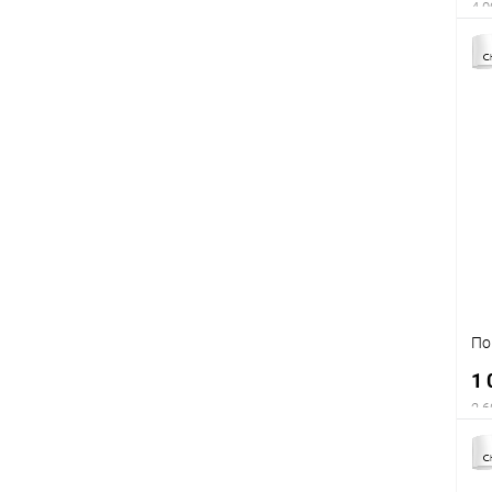
4 0
По
1 
2 6