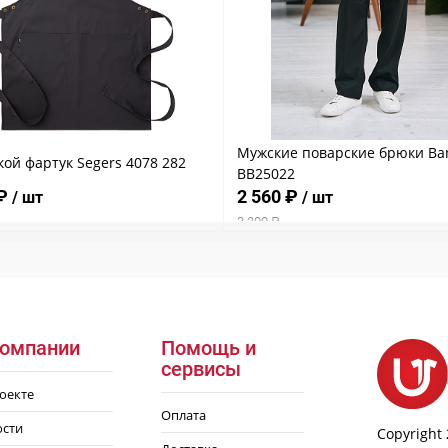
Мужские поварские брюки Ba
ой фартук Segers 4078 282
BB25022
 ₽
2 560 ₽
/ шт
/ шт
3 200 ₽
компании
Помощь и
сервисы
оекте
Оплата
ости
Copyright 