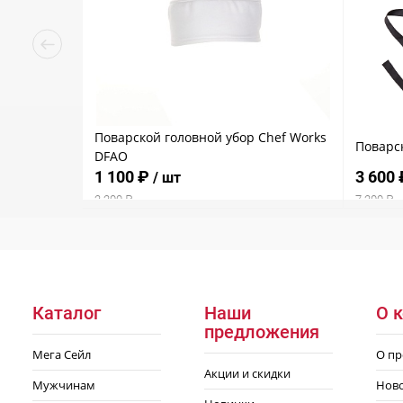
Поварской головной убор Chef Works
Поварск
DFAO
1 100 ₽
3 600
/ шт
2 200 ₽
7 200 ₽
Каталог
Наши
О 
предложения
Мега Сейл
О пр
Акции и скидки
Мужчинам
Нов