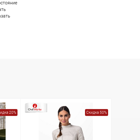
остояние
ать
азать
идка 20%
Скидка 50%