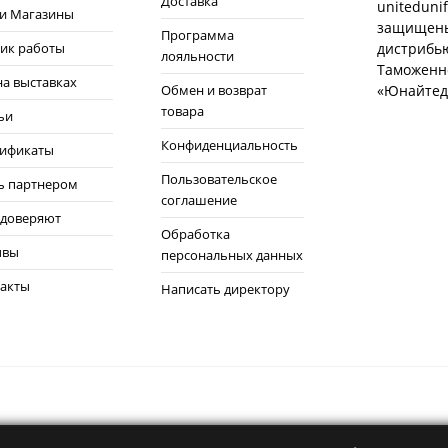
Доставка
uniteduni
и Магазины
защищены
Программа
ик работы
дистрибью
лояльности
Таможенн
а выставках
Обмен и возврат
«Юнайтед
товара
ьи
Конфиденциальность
тификаты
Пользовательское
ь партнером
соглашение
 доверяют
Обработка
ывы
персональных данных
акты
Написать директору