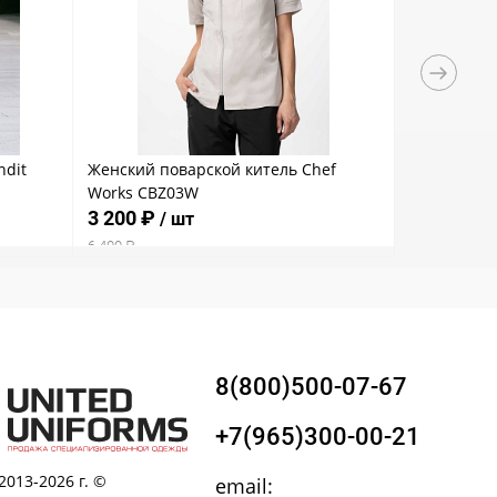
ndit
Женский поварской китель Chef
Женский п
Works CBZ03W
SIENNE MC
3 200 ₽
3 400 ₽
/ шт
/
6 400 ₽
6 800 ₽
8(800)500-07-67
+7(965)300-00-21
2013-2026 г. ©
email: