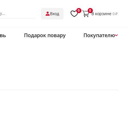
0
0
В корзине
Вход
0 ₽
вь
Подарок повару
Покупателю
О нас
Магазины
Обмен и возврат
Оплата
Доставка
Контакты
Одеть ресторан