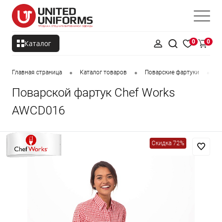
0
0
Каталог
•
•
•
Главная страница
Каталог товаров
Поварские фартуки
П
Поварской фартук Chef Works
AWCD016
Скидка 72%