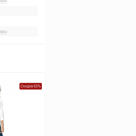
вары
вары
Скидка 60%