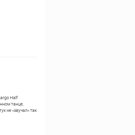
argo Half
енном танце,
ук не «звучал» так