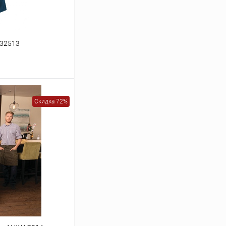
132513
Скидка 72%