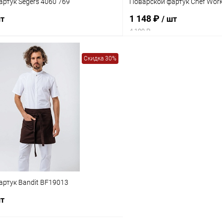
ртук Segers 4060 769
Поварской фартук Chef Wo
1 148 ₽
шт
/ шт
4 100 ₽
Скидка 30%
артук Bandit BF19013
шт