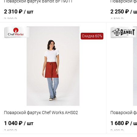
Поварской фартук Bandit BF19011
Поварской фа
2 310 ₽
2 250 ₽
/ шт
/ 
3 300 ₽
4 500 ₽
Скидка 60%
Поварской фартук Chef Works AHS02
Поварской ф
1 040 ₽
1 680 ₽
/ шт
/ 
2 600 ₽
2 400 ₽