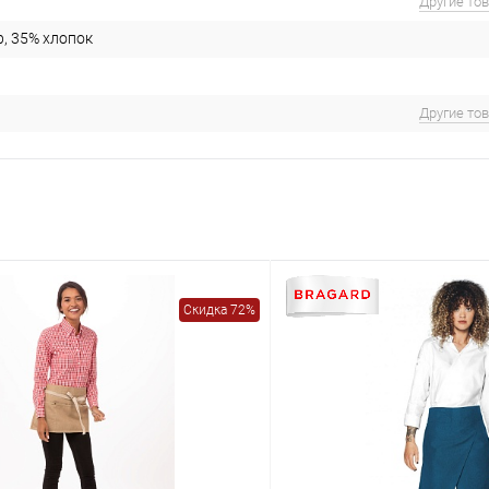
Другие то
р, 35% хлопок
Другие то
Скидка 72%