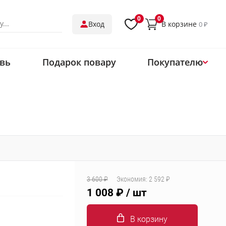
0
0
В корзине
Вход
0 ₽
вь
Подарок повару
Покупателю
О нас
Магазины
Обмен и возврат
Оплата
Доставка
Контакты
3 600 ₽
Экономия:
2 592 ₽
Одеть ресторан
1 008 ₽
/ шт
В корзину