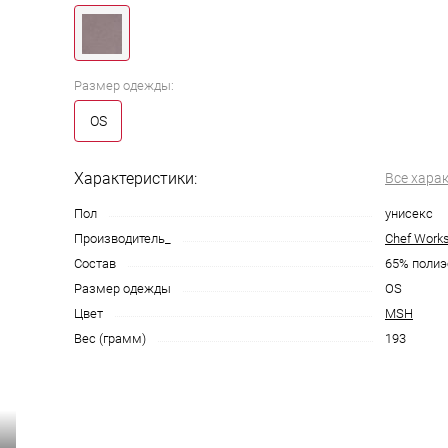
Размер одежды:
OS
Характеристики:
Все хара
Пол
унисекс
Производитель_
Chef Work
Состав
65% полиэ
Размер одежды
OS
Цвет
MSH
Вес (грамм)
193