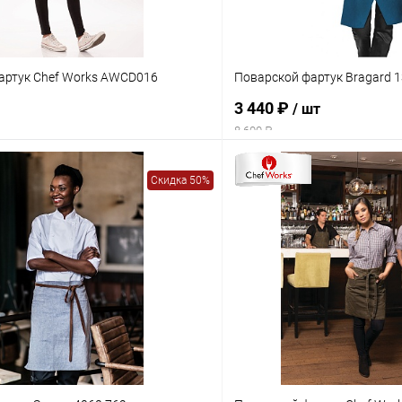
артук Chef Works AWCD016
Поварской фартук Bragard 
3 440 ₽
/ шт
8 600 ₽
Скидка 50%