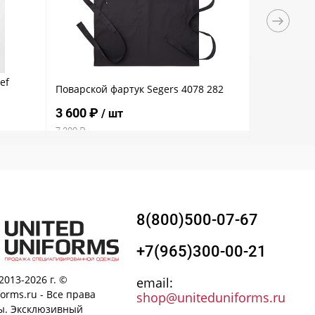
ef
Мужской по
Поварской фартук Segers 4078 282
Nouveau Che
3 600 ₽
11 850 ₽
/ шт
7 200 ₽
23 700 ₽
8(800)500-07-67
+7(965)300-00-21
2013-2026 г. ©
email:
forms.ru - Все права
shop@uniteduniforms.ru
. Эксклюзивный