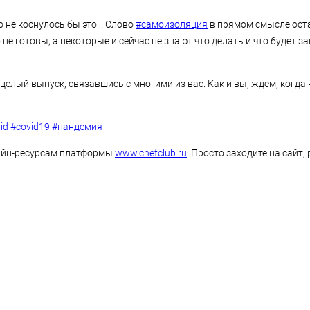
 не коснулось бы это... Слово
#самоизоляция
в прямом смысле ост
не готовы, а некоторые и сейчас не знают что делать и что будет зав
елый выпуск, связавшись с многими из вас. Как и вы, ждем, когда
id
#covid19
#пандемия
айн-ресурсам платформы
www.chefclub.ru
. Просто заходите на сайт,