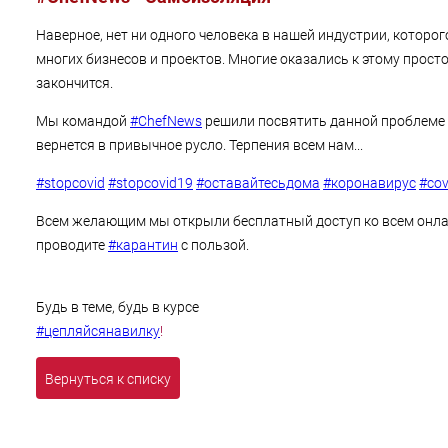
Наверное, нет ни одного человека в нашей индустрии, которого
многих бизнесов и проектов. Многие оказались к этому просто 
закончится.
Мы командой
#ChefNews
решили посвятить данной проблеме ц
вернется в привычное русло. Терпения всем нам...
#stopcovid
#stopcovid19
#оставайтесьдома
#коронавирус
#cov
Всем желающим мы открыли бесплатный доступ ко всем онл
проводите
#карантин
с пользой.
Будь в теме, будь в курсе
#цепляйсянавилку
!
Вернуться к списку