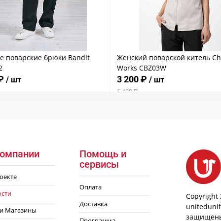
е поварские брюки Bandit
Женский поварской китель Ch
2
Works CBZ03W
 ₽
3 200 ₽
/ шт
/ шт
6 400 ₽
компании
Помощь и
сервисы
оекте
Оплата
ости
Copyright 
Доставка
uniteduni
и Магазины
защищены
Программа