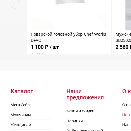
Поварской головной убор Chef Works
Мужски
DFAO
BB2502
1 100 ₽
2 560
/ шт
2 200 ₽
3 200 ₽
Каталог
Наши
О 
предложения
Мега Сейл
О пр
Акции и скидки
Мужчинам
Нов
Новинки
Женщинам
Наш
Выбор покупателей