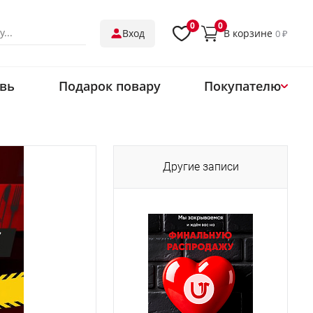
0
0
В корзине
Вход
0 ₽
вь
Подарок повару
Покупателю
О нас
Магазины
Обмен и возврат
Другие записи
Оплата
Доставка
Контакты
Одеть ресторан