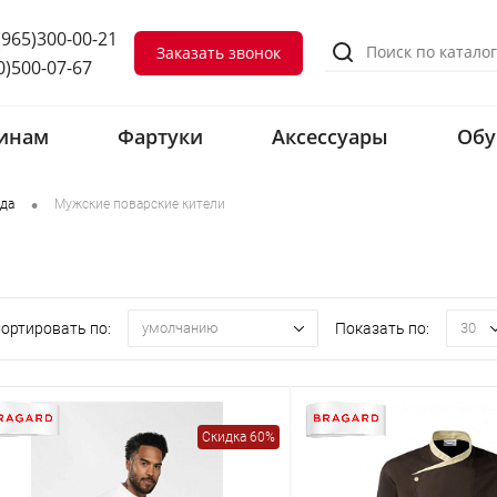
(965)300-00-21
Заказать звонок
0)500-07-67
инам
Фартуки
Аксессуары
Обу
•
да
Мужские поварские кители
ортировать по:
Показать по:
умолчанию
30
Скидка 60%