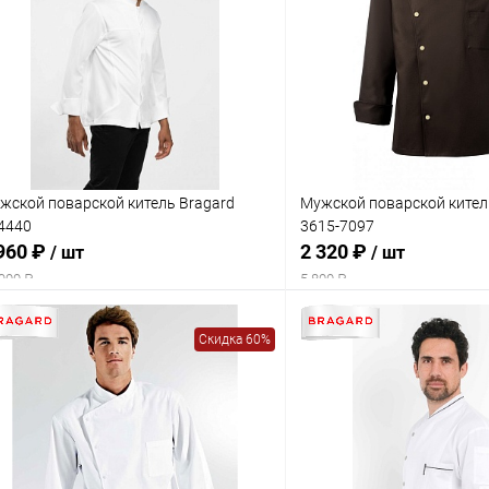
жской поварской китель Bragard
Мужской поварской кител
4440
3615-7097
960 ₽
2 320 ₽
/ шт
/ шт
900 ₽
5 800 ₽
Скидка 60%