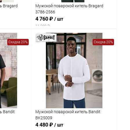
ь Bragard
Мужской поварской китель Bragard
3786-2566
4 760 ₽
/ шт
11 900 ₽
Скидка 20%
Скидка 20%
ь Bandit
Мужской поварской китель Bandit
BK25009
4 480 ₽
/ шт