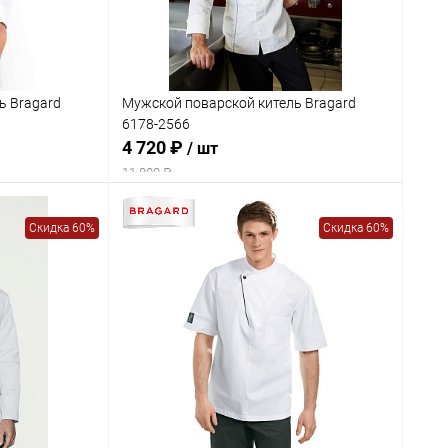
ь Bragard
Мужской поварской китель Bragard
6178-2566
4 720 ₽
/ шт
11 800 ₽
Скидка 60%
Скидка 60%