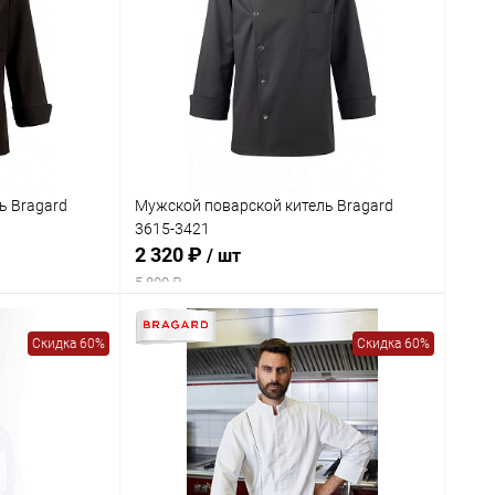
ь Bragard
Мужской поварской китель Bragard
3615-3421
2 320 ₽
/ шт
5 800 ₽
Скидка 60%
Скидка 60%