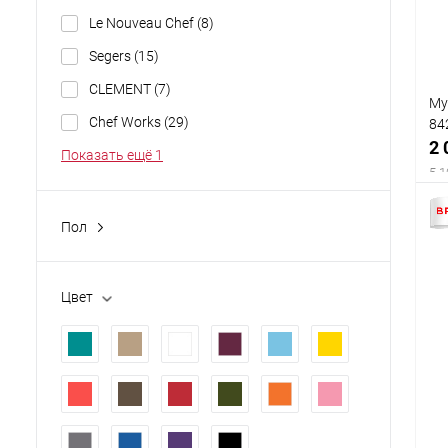
Le Nouveau Chef
(8)
Segers
(15)
CLEMENT
(7)
Му
Chef Works
(29)
84
2 
Показать ещё 1
5 1
Пол
муж.
(92)
унисекс
(10)
Цвет