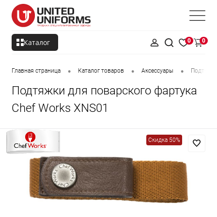
0
0
Каталог
•
•
•
Главная страница
Каталог товаров
Аксессуары
Подтяжки
Подтяжки для поварского фартука
Chef Works XNS01
Скидка 50%