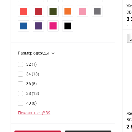
Же
CB
3 
6 7
Размер одежды
32
(1)
34
(13)
36
(5)
38
(13)
40
(8)
Показать ещё 39
Же
BC
2 