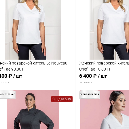
нский поварской китель Le Nouveau
Женский поварской кител
ef Fae 90.8011
Chef Fae 10.8011
400 ₽
6 400 ₽
/ шт
/ шт
800 ₽
12 800 ₽
Скидка 50%