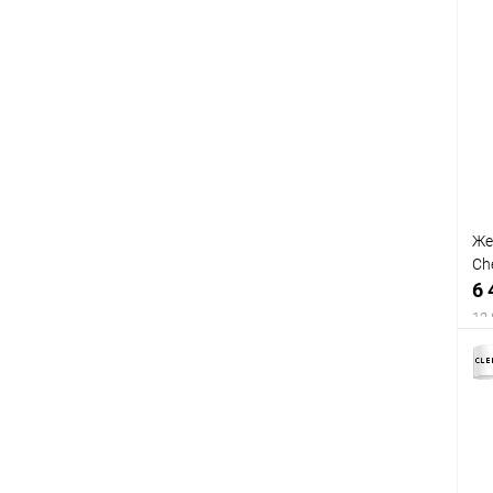
Же
Ch
6 
12 