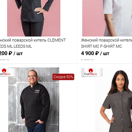
нский поварской китель CLEMENT
Женский поварской кител
EDS ML LEEDS ML
SHIRT MC F-SHIRT MC
200 ₽
4 900 ₽
/ шт
/ шт
400 ₽
9 800 ₽
Скидка 50%