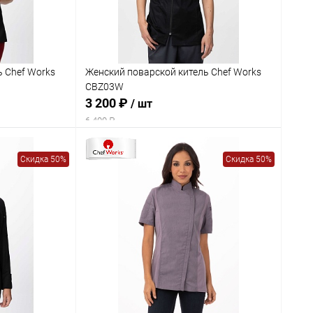
ь Chef Works
Женский поварской китель Chef Works
CBZ03W
3 200 ₽
/ шт
6 400 ₽
Скидка 50%
Скидка 50%