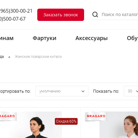
(965)300-00-21
Заказать звонок
0)500-07-67
инам
Фартуки
Аксессуары
Обу
•
да
Женские поварские кители
ортировать по:
Показать по:
умолчанию
30
Скидка 60%