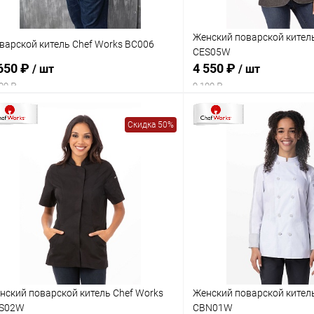
Женский поварской кител
варской китель Chef Works BC006
CES05W
650 ₽
4 550 ₽
/ шт
/ шт
00 ₽
9 100 ₽
Скидка 50%
нский поварской китель Chef Works
Женский поварской кител
S02W
CBN01W