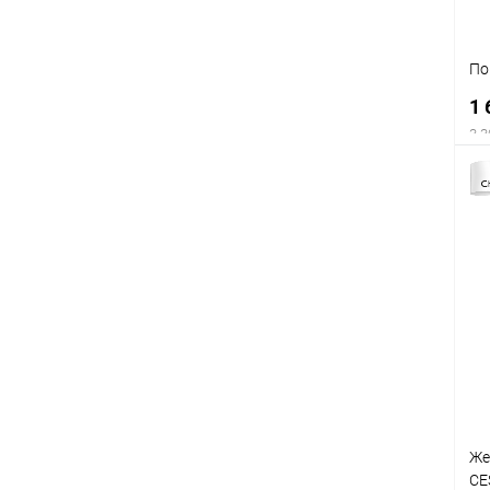
По
1 
3 3
Же
CE