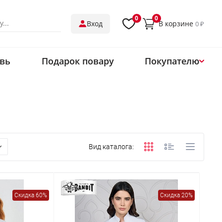
0
0
В корзине
Вход
0 ₽
вь
Подарок повару
Покупателю
О нас
Магазины
Обмен и возврат
Оплата
Вид каталога:
Доставка
Контакты
Одеть ресторан
Скидка 60%
Скидка 20%