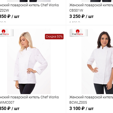
нский поварской китель Chef Works
Женский поварской кител
Z02W
CBS01W
350 ₽
3 250 ₽
/ шт
/ шт
00 ₽
6 500 ₽
Скидка 50%
нский поварской китель Chef Works
Женский поварской кител
WMC007
BCWLZ005
850 ₽
3 100 ₽
/ шт
/ шт