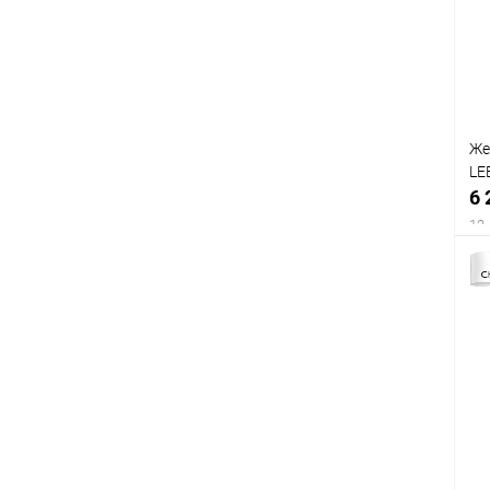
Же
LE
6 
12 