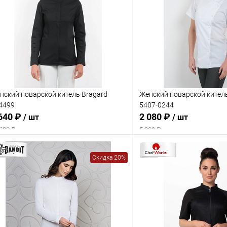
нский поварской китель Bragard
Женский поварской кител
4499
5407-0244
640 ₽
2 080 ₽
/ шт
/ шт
600 ₽
5 200 ₽
Скидка 20%