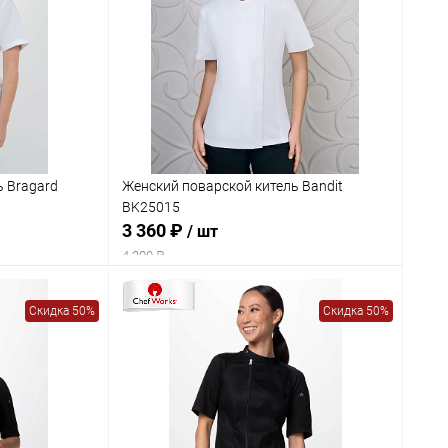
ь Bragard
Женский поварской китель Bandit
BK25015
3 360 ₽
/ шт
4 200 ₽
Скидка 50%
Скидка 50%