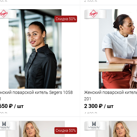
00 ₽
6 200 ₽
Скидка 50%
нский поварской китель Segers 1058
Женский поварской китель
1
201
650 ₽
2 300 ₽
/ шт
/ шт
00 ₽
4 600 ₽
Скидка 50%