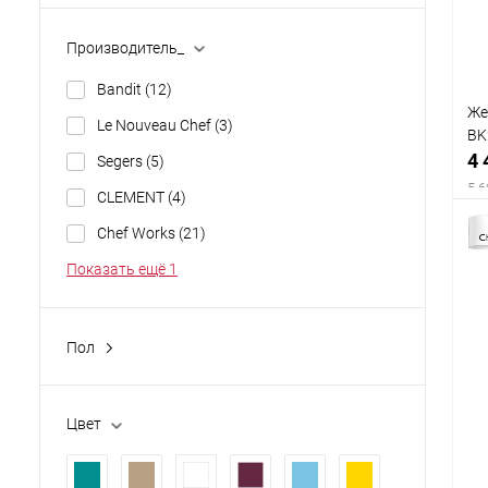
Производитель_
Bandit
(12)
Же
Le Nouveau Chef
(3)
BK
4 
Segers
(5)
5 6
CLEMENT
(4)
Chef Works
(21)
Показать ещё 1
Пол
жен.
(42)
муж.
(2)
Цвет
унисекс
(10)