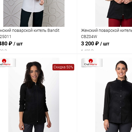
нский поварской китель Bandit
Женский поварской кител
25011
CBZ04W
480 ₽
3 200 ₽
/ шт
/ шт
00 ₽
6 400 ₽
Скидка 50%