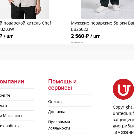
й поварской китель Chef
Мужские поварские брюки Ba
CBZ03W
BB25022
 ₽
2 560 ₽
/ шт
/ шт
3 200 ₽
компании
Помощь и
сервисы
оекте
Оплата
ости
Copyright 
Доставка
uniteduni
и Магазины
защищены
Программа
ик работы
дистрибью
лояльности
Таможенн