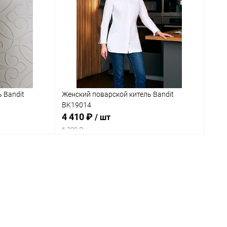
 Bandit
Женский поварской китель Bandit
BK19014
4 410 ₽
/ шт
6 300 ₽