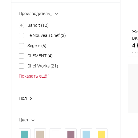
Производитель_
Bandit
(12)
Же
Le Nouveau Chef
(3)
BK
4 
Segers
(5)
6 9
CLEMENT
(4)
Chef Works
(21)
Показать ещё 1
Пол
жен.
(10)
муж.
(2)
Цвет
унисекс
(0)