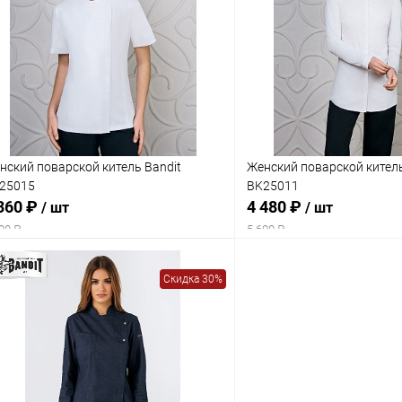
нский поварской китель Bandit
Женский поварской китель
25015
BK25011
360 ₽
4 480 ₽
/ шт
/ шт
00 ₽
5 600 ₽
Скидка 30%