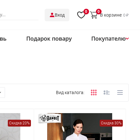
0
0
В корзине
Вход
0 ₽
вь
Подарок повару
Покупателю
О нас
Магазины
Обмен и возврат
Оплата
Вид каталога:
Доставка
Контакты
Одеть ресторан
Скидка 20%
Скидка 30%