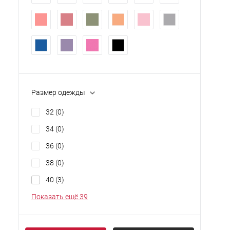
Размер одежды
32
(0)
34
(0)
36
(0)
38
(0)
40
(3)
Показать ещё 39