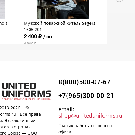
ndit
Мужской поварской китель Segers
Мужской по
1605 201
1605 201
2 400 ₽
2 400 ₽
/ шт
/
4 800 ₽
4 800 ₽
8(800)500-07-67
+7(965)300-00-21
2013-2026 г. ©
email:
forms.ru - Все права
shop@uniteduniforms.ru
. Эксклюзивный
График работы головного
тор в странах
офиса
ого Союза — ООО