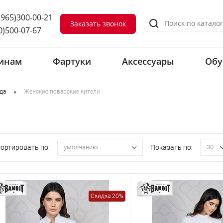
(965)300-00-21
Заказать звонок
0)500-07-67
инам
Фартуки
Аксессуары
Обу
•
да
Женские поварские кители
ортировать по:
Показать по:
умолчанию
30
Скидка 20%