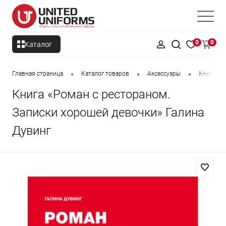
0
0
Каталог
•
•
•
Главная страница
Каталог товаров
Аксессуары
Книги и 
Книга «Роман с рестораном.
Записки хорошей девочки» Галина
Дувинг