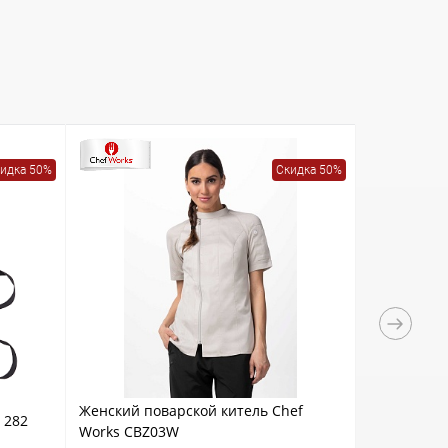
идка 50%
Скидка 50%
Женский поварской китель Chef
Мужской по
 282
Works CBZ03W
Nouveau Che