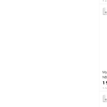
2 6
Му
NB
1 
3 9