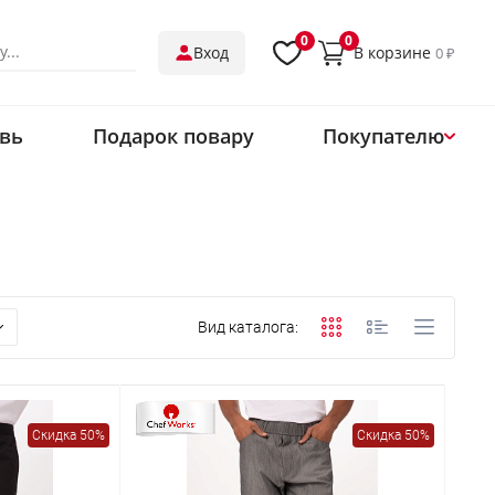
0
0
В корзине
Вход
0 ₽
вь
Подарок повару
Покупателю
О нас
Магазины
Обмен и возврат
Оплата
Вид каталога:
Доставка
Контакты
Одеть ресторан
Скидка 50%
Скидка 50%