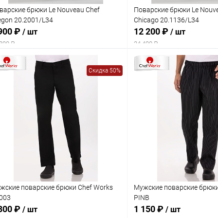
варские брюки Le Nouveau Chef
Поварские брюки Le Nouv
egon 20.2001/L34
Chicago 20.1136/L34
900 ₽
12 200 ₽
/ шт
/ шт
800 ₽
24 400 ₽
Скидка 50%
жские поварские брюки Chef Works
Мужские поварские брюки
003
PINB
300 ₽
1 150 ₽
/ шт
/ шт