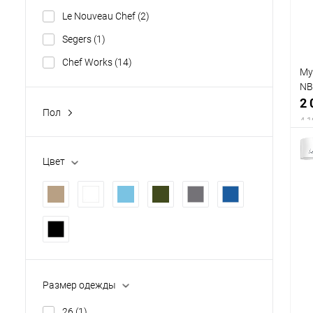
Le Nouveau Chef
(2)
Segers
(1)
Chef Works
(14)
Му
NB
2 
Пол
4 1
муж.
(21)
унисекс
(4)
Цвет
Размер одежды
26
(1)