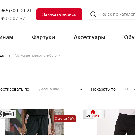
(965)300-00-21
Заказать звонок
0)500-07-67
инам
Фартуки
Аксессуары
Обу
•
да
Мужские поварские брюки
ортировать по:
Показать по:
умолчанию
30
Скидка 20%